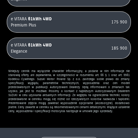
e VITARA
61kWh
4WD
175 900
Premium Plus
e VITARA
61kWh
4WD
185 900
Elegance
Niniejszy cennik ma wyłącznie charakter informacyjny, a podane w nim informacje nie
stanowią oferty ani zapewnienia, w szczególności w rozumieniu art. 66 § 1 oraz art. 5561
Kodeksu Cywilnego. Suzuki Motor Poland Sp. z o.o. zastrzega sobie prawo do zmiany
specyfikacji, wyglądu, parametrów technicznych, wyposażenia oraz cen modeli
przedstawionych w publikacji. Autoryzowani Dealerzy będą informowani o zmianach tak
szybko, jak jest to możliwe. Prosimy o kontakt z najbliższym Autoryzowanym Dealerem
SUZUKI w celu uzyskania aktualnych informacji. Ze względu na ograniczenia techniki, kolory
przedstawione w cenniku mogą się różnić od rzeczywistych kolorów nadwozia i tapicerki.
Prezentowane zdjęcia mogą zawierać wyposażenie opcjonalne (akcesoryjne), dodatkowo
płatne. Ceny zawarte w cenniku są rekomendowanymi cenami detalicznymi. Wiążące ustalenie
ceny, wyposażenia i specyfikacji motocykla następuje w umowie jego sprzedaży.