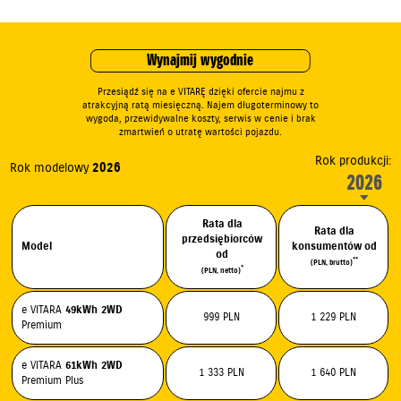
Wynajmij wygodnie
Przesiądź się na e VITARĘ dzięki ofercie najmu z
atrakcyjną ratą miesięczną. Najem długoterminowy to
wygoda, przewidywalne koszty, serwis w cenie i brak
zmartwień o utratę wartości pojazdu.
Rok produkcji:
Rok modelowy
2026
2026
Rata dla
Rata dla
przedsiębiorców
Model
konsumentów od
od
**
(PLN, brutto)
*
(PLN, netto)
e VITARA
49kWh
2WD
999 PLN
1 229 PLN
Premium
e VITARA
61kWh
2WD
1 333 PLN
1 640 PLN
Premium Plus