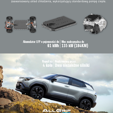
zaawansowany układ chłodzenia, wykorzystujący standardową pompę ciepła.
Akumulator LFP o pojemności do
Moc maksymalna do
61 kWh
135 kW (184KM)
Napęd na
Realizowany przez
4 koła
Dwa niezależne silniki