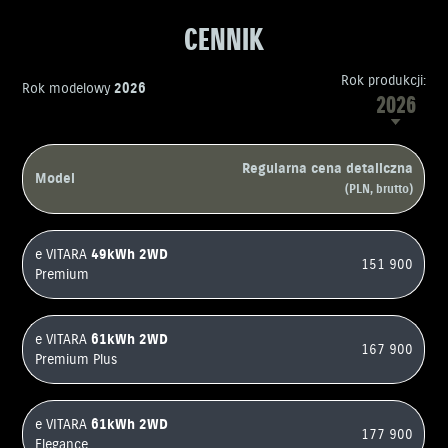
CENNIK
Rok produkcji:
Rok modelowy
2026
2026
Regularna cena detaliczna
Model
(PLN, brutto)
e VITARA
49kWh
2WD
151 900
Premium
e VITARA
61kWh
2WD
167 900
Premium Plus
e VITARA
61kWh
2WD
177 900
Elegance