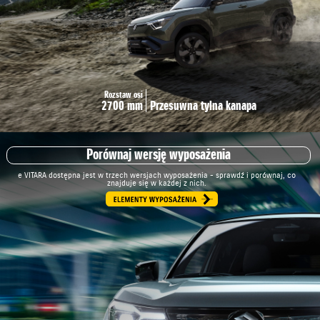
Rozstaw osi
2700 mm
Przesuwna tylna kanapa
Porównaj wersję wyposażenia
e VITARA dostępna jest w trzech wersjach wyposażenia - sprawdź i porównaj, co
znajduje się w każdej z nich.