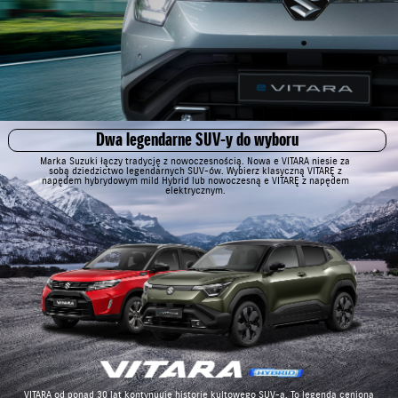
Dwa legendarne SUV-y do wyboru
Marka Suzuki łączy tradycję z nowoczesnością. Nowa e VITARA niesie za
sobą dziedzictwo legendarnych SUV-ów. Wybierz klasyczną VITARĘ z
napędem hybrydowym mild Hybrid lub nowoczesną e VITARĘ z napędem
elektrycznym.
VITARA od ponad 30 lat kontynuuje historię kultowego SUV-a. To legenda ceniona