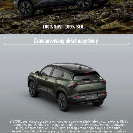
100% SUV
100% BEV
Zaawansowany układ napędowy
e VITARA została wyposażona w nowo opracowane silniki elektryczne eAxle. Układ
napędowy jest zasilany energią z akumulatora litowo żelazowo fosforanowego
(LFP), o pojemności 49 lub 61 kWh, zaprojektowanego z myślą o stabilnej,
bezpiecznej i długotrwałej pracy. W utrzymaniu optymalnej wydajności pomaga