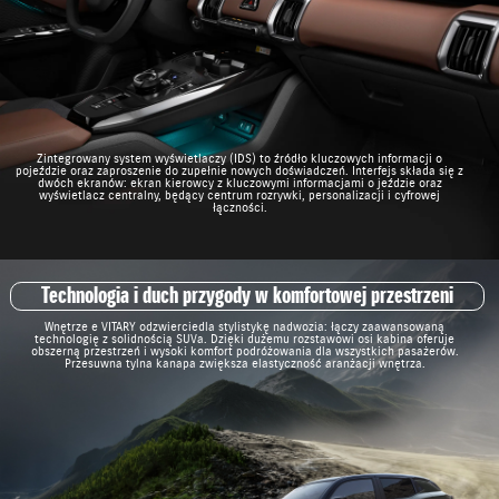
Zintegrowany system wyświetlaczy (IDS) to źródło kluczowych informacji o
pojeździe oraz zaproszenie do zupełnie nowych doświadczeń. Interfejs składa się z
dwóch ekranów: ekran kierowcy z kluczowymi informacjami o jeździe oraz
wyświetlacz centralny, będący centrum rozrywki, personalizacji i cyfrowej
łączności.
Technologia i duch przygody w komfortowej przestrzeni
Wnętrze e VITARY odzwierciedla stylistykę nadwozia: łączy zaawansowaną
technologię z solidnością SUVa. Dzięki dużemu rozstawowi osi kabina oferuje
obszerną przestrzeń i wysoki komfort podróżowania dla wszystkich pasażerów.
Przesuwna tylna kanapa zwiększa elastyczność aranżacji wnętrza.