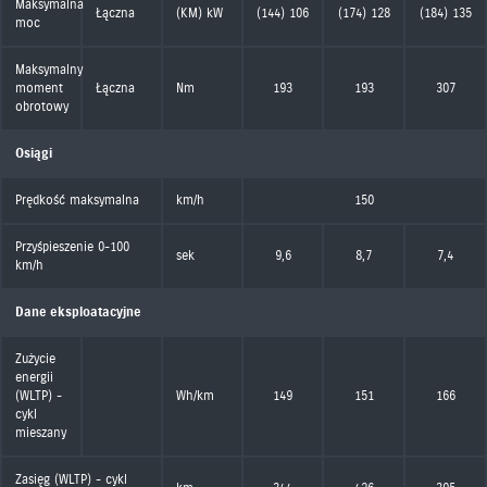
Maksymalna
Łączna
(KM) kW
(144) 106
(174) 128
(184) 135
moc
Maksymalny
moment
Łączna
Nm
193
193
307
obrotowy
Osiągi
Prędkość maksymalna
km/h
150
Przyśpieszenie 0-100
sek
9,6
8,7
7,4
km/h
Dane eksploatacyjne
Zużycie
energii
(WLTP) -
Wh/km
149
151
166
cykl
mieszany
Zasięg (WLTP) - cykl