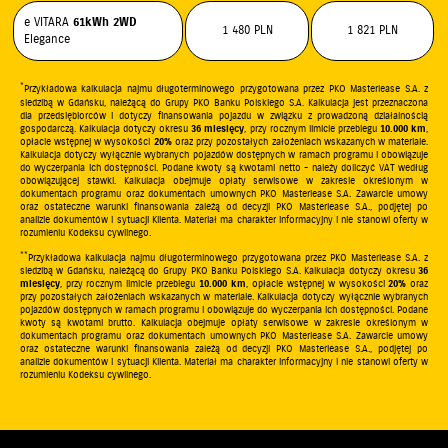
e VITARA
61kWh
2WD
1 480 PLN
1 821 PLN
Elegance
*
Przykładowa kalkulacja najmu długoterminowego przygotowana przez PKO Masterlease S.A. z
siedzibą w Gdańsku, należącą do Grupy PKO Banku Polskiego S.A. Kalkulacja jest przeznaczona
dla przedsiębiorców i dotyczy finansowania pojazdu w związku z prowadzoną działalnością
gospodarczą. Kalkulacja dotyczy okresu
36 miesięcy
, przy rocznym limicie przebiegu
10.000 km
,
opłacie wstępnej w wysokości
20%
oraz przy pozostałych założeniach wskazanych w materiale.
Kalkulacja dotyczy wyłącznie wybranych pojazdów dostępnych w ramach programu i obowiązuje
do wyczerpania ich dostępności. Podane kwoty są kwotami netto - należy doliczyć VAT według
obowiązującej stawki. Kalkulacja obejmuje opłaty serwisowe w zakresie określonym w
dokumentach programu oraz dokumentach umownych PKO Masterlease S.A. Zawarcie umowy
oraz ostateczne warunki finansowania zależą od decyzji PKO Masterlease S.A., podjętej po
analizie dokumentów i sytuacji Klienta. Materiał ma charakter informacyjny i nie stanowi oferty w
rozumieniu Kodeksu cywilnego.
**
Przykładowa kalkulacja najmu długoterminowego przygotowana przez PKO Masterlease S.A. z
siedzibą w Gdańsku, należącą do Grupy PKO Banku Polskiego S.A. Kalkulacja dotyczy okresu
36
miesięcy
, przy rocznym limicie przebiegu
10.000 km
, opłacie wstępnej w wysokości
20%
oraz
przy pozostałych założeniach wskazanych w materiale. Kalkulacja dotyczy wyłącznie wybranych
pojazdów dostępnych w ramach programu i obowiązuje do wyczerpania ich dostępności. Podane
kwoty są kwotami brutto. Kalkulacja obejmuje opłaty serwisowe w zakresie określonym w
dokumentach programu oraz dokumentach umownych PKO Masterlease S.A. Zawarcie umowy
oraz ostateczne warunki finansowania zależą od decyzji PKO Masterlease S.A., podjętej po
analizie dokumentów i sytuacji Klienta. Materiał ma charakter informacyjny i nie stanowi oferty w
rozumieniu Kodeksu cywilnego.