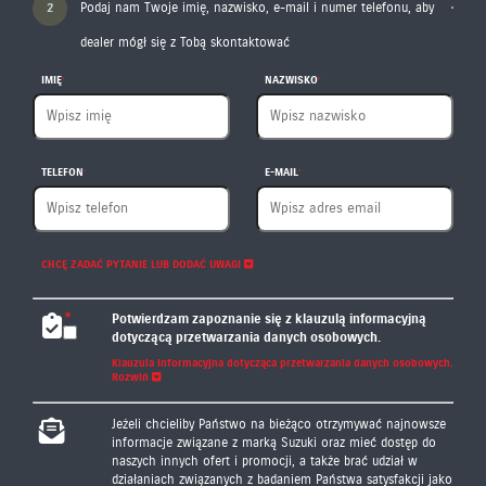
2
Podaj nam Twoje imię, nazwisko, e-mail i numer telefonu, aby
dealer mógł się z Tobą skontaktować
IMIĘ
NAZWISKO
TELEFON
E-MAIL
CHCĘ ZADAĆ PYTANIE LUB DODAĆ UWAGI
Potwierdzam zapoznanie się z klauzulą informacyjną
dotyczącą przetwarzania danych osobowych.
Klauzula informacyjna dotycząca przetwarzania danych osobowych.
Rozwiń
Klauzula informacyjna dotycząca przetwarzania danych
Jeżeli chcieliby Państwo na bieżąco otrzymywać najnowsze
osobowych
informacje związane z marką Suzuki oraz mieć dostęp do
naszych innych ofert i promocji, a także brać udział w
Administratorem podanych przez Państwa danych osobowych
działaniach związanych z badaniem Państwa satysfakcji jako