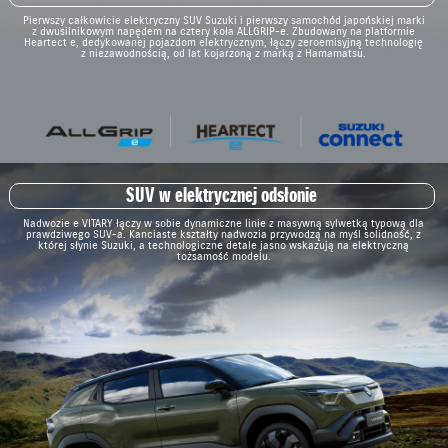
Pierwszy całkowicie elektryczny SUV Suzuki i pierwszy samochód japońskiej marki
z dwusilnikowym napędem na cztery koła ALLGRIP-e. Zbudowany na platformie
Heartect e, dedykowanej pojazdom elektrycznym, łączy zeroemisyjną technologię
z niezawodnością, od lat kojarzoną z marką z Hamamatsu.
SUV w elektrycznej odsłonie
Nadwozie e VITARY łączy w sobie dynamiczne linie z masywną sylwetką typową dla
prawdziwego SUV-a. Kanciaste kształty nadwozia przywodzą na myśl solidność, z
której słynie Suzuki, a technologiczne detale jasno wskazują na elektryczną
tożsamość modelu.