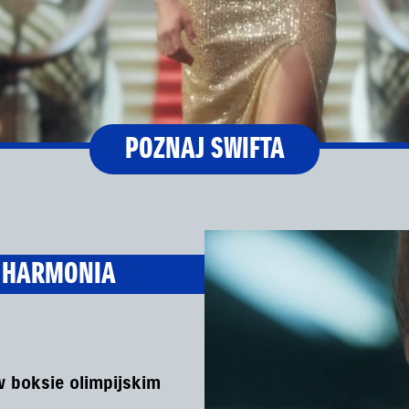
POZNAJ SWIFTA
I HARMONIA
w boksie olimpijskim