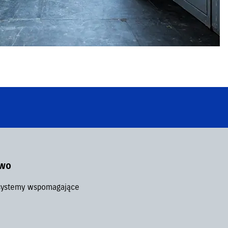
two
ystemy wspomagające