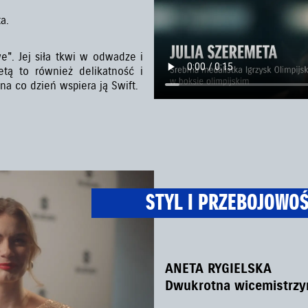
a.
". Jej siła tkwi w odwadze i
etą to również delikatność i
na co dzień wspiera ją Swift.
STYL I PRZEBOJOWO
ANETA RYGIELSKA
Dwukrotna wicemistrzyn