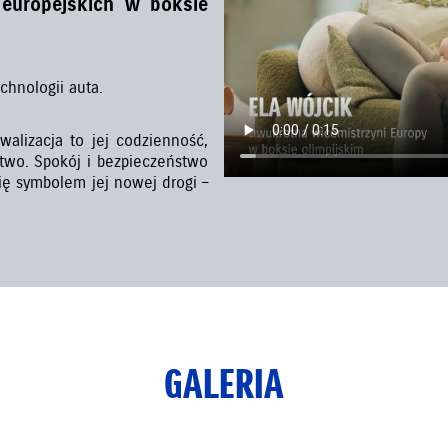
 europejskich w boksie
chnologii auta.
alizacja to jej codzienność,
two. Spokój i bezpieczeństwo
się symbolem jej nowej drogi –
GALERIA