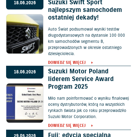
Suzuki Swift Sport
18.06.2026
najlepszym samochodem
ostatniej dekady!
Auto Świat podsumował wyniki testów
długodystansowych na dystansie 100 000
km samochodów segmentu B,
przeprowadzonych w okresie ostatniego
dziesięciolecia.
DOWIEDZ SIĘ WIĘCEJ
Suzuki Motor Poland
18.06.2026
liderem Service Award
Program 2025
Miło nam poinformować o wyniku finałowej
oceny dystrybutorów, którą na wszystkich
rynkach świata jak co roku przeprowadziło
Suzuki Motor Corporation.
DOWIEDZ SIĘ WIĘCEJ
Fuji: edycja specjalna
29.05.2026