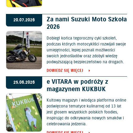
Za nami Suzuki Moto Szkoła
20.07.2026
2026
Dobiegł końca tegoroczny cykl szkoleń,
podczas których motocykliści rozwijali swoje
umiejętności, lepiej poznali możliwości
swoich jednośladów oraz zdobyli wiedzę
podwyższającą bezpieczeństwo na drogach.
DOWIEDZ SIĘ WIĘCEJ
e VITARA w podróży z
25.06.2026
magazynem KUKBUK
Kultowy magazyn i wiodąca platforma online
poświęcona tematyce kulinarnej od 13 lat
jest głosem wszystkich polskich foodies,
inspirując do odkrywania nowych smaków i
celebrowania jedzenia.