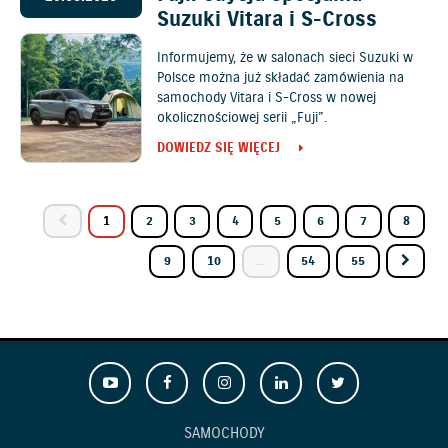
Suzuki Vitara i S-Cross
Informujemy, że w salonach sieci Suzuki w
Polsce można już składać zamówienia na
samochody Vitara i S-Cross w nowej
okolicznościowej serii „Fuji”.
DOWIEDZ SIĘ WIĘCEJ
1
2
3
4
5
6
7
8
9
10
...
54
55
SAMOCHODY