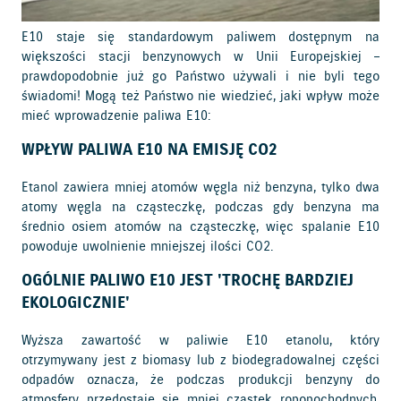
E10 staje się standardowym paliwem dostępnym na
większości stacji benzynowych w Unii Europejskiej –
prawdopodobnie już go Państwo używali i nie byli tego
świadomi! Mogą też Państwo nie wiedzieć, jaki wpływ może
mieć wprowadzenie paliwa E10:
WPŁYW PALIWA E10 NA EMISJĘ CO2
Etanol zawiera mniej atomów węgla niż benzyna, tylko dwa
atomy węgla na cząsteczkę, podczas gdy benzyna ma
średnio osiem atomów na cząsteczkę, więc spalanie E10
powoduje uwolnienie mniejszej ilości CO2.
OGÓLNIE PALIWO E10 JEST 'TROCHĘ BARDZIEJ
EKOLOGICZNIE'
Wyższa zawartość w paliwie E10 etanolu, który
otrzymywany jest z biomasy lub z biodegradowalnej części
odpadów oznacza, że podczas produkcji benzyny do
atmosfery przedostaje się mniej cząstek ropopochodnych.