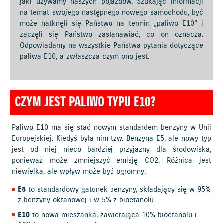
jaki używamy naszych pojazdów. Szukając informacji
na temat swojego następnego nowego samochodu, być
może natknęli się Państwo na termin „paliwo E10" i
zaczęli się Państwo zastanawiać, co on oznacza.
Odpowiadamy na wszystkie Państwa pytania dotyczące
paliwa E10, a zwłaszcza czym ono jest.
CZYM JEST PALIWO TYPU E10?
Paliwo E10 ma się stać nowym standardem benzyny w Unii
Europejskiej. Kiedyś była nim tzw. Benzyna E5, ale nowy typ
jest od niej nieco bardziej przyjazny dla środowiska,
ponieważ może zmniejszyć emisję CO2. Różnica jest
niewielka, ale wpływ może być ogromny:
E5
to standardowy gatunek benzyny, składający się w 95%
z benzyny oktanowej i w 5% z bioetanolu.
E10
to nowa mieszanka, zawierająca 10% bioetanolu i