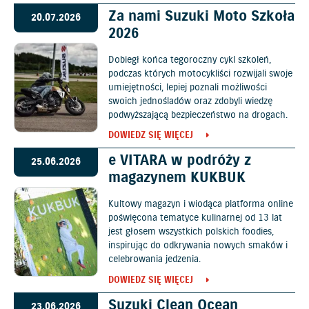
Za nami Suzuki Moto Szkoła
20.07.2026
2026
Dobiegł końca tegoroczny cykl szkoleń,
podczas których motocykliści rozwijali swoje
umiejętności, lepiej poznali możliwości
swoich jednośladów oraz zdobyli wiedzę
podwyższającą bezpieczeństwo na drogach.
DOWIEDZ SIĘ WIĘCEJ
e VITARA w podróży z
25.06.2026
magazynem KUKBUK
Kultowy magazyn i wiodąca platforma online
poświęcona tematyce kulinarnej od 13 lat
jest głosem wszystkich polskich foodies,
inspirując do odkrywania nowych smaków i
celebrowania jedzenia.
DOWIEDZ SIĘ WIĘCEJ
Suzuki Clean Ocean
23.06.2026