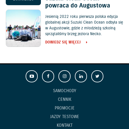
powraca do Augustowa
Jesienią 2022 roku pierwsza polska edycja
globalnej akcji Suzuki Clean Ocean odbyła się
w Augustowie, gdzie z młodzieżą szkolną
sprzątaliśmy brzeg jeziora Necko.
DOWIEDZ SIĘ WIĘCEJ
SAMOCHODY
CENNIK
PROMOCJE
JAZDY TESTOWE
KONTAKT